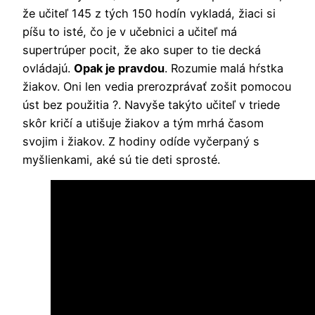
že učiteľ 145 z tých 150 hodín vykladá, žiaci si
píšu to isté, čo je v učebnici a učiteľ má
supertrúper pocit, že ako super to tie decká
ovládajú.
Opak je pravdou
. Rozumie malá hŕstka
žiakov. Oni len vedia prerozprávať zošit pomocou
úst bez použitia ?. Navyše takýto učiteľ v triede
skôr kričí a utišuje žiakov a tým mrhá časom
svojim i žiakov. Z hodiny odíde vyčerpaný s
myšlienkami, aké sú tie deti sprosté.