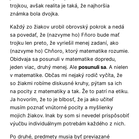
trojkou, avšak realita je taká, že najhoršia
známka bola dvojka.
Každý zo žiakov urobil obrovský pokrok a nedá
sa povedať, že (nazvyme ho) Fňoro bude mať
trojku len preto, že vyriešil menej zadaní, ako
(nazvyme ho) Chňoro, ktorý matematike rozumie.
Obidvaja sa posunuli v matematike dopredu,
jeden viac, druhý menej. Ale
posunuli sa
. A nielen
v matematike. Občas mi nejaký rodič vyčíta, že
so žiakmi robíme diskusné kruhy, pýtam sa ich
na pocity z matematiky a tak. Že to patrí na etiku.
Ja hovorím, že to je blbosť, že ja ako učiteľ
musím poznať vnútorné pocity a myšlienky
mojich žiakov. Inak by som si nevedel prispôsobiť
výučbu individuálnym potrebám každého z nich.
Po druhé, predmety musia byť previazané