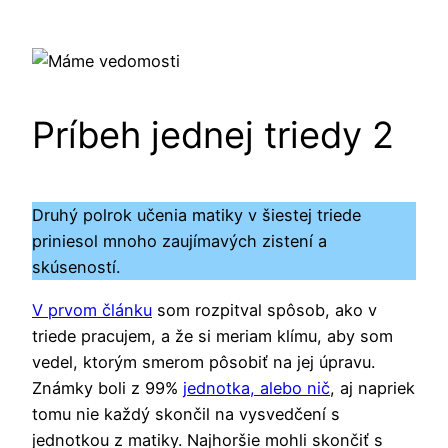
Príbeh jednej triedy 2
Druhý polrok učenia matiky v šiestej triede
priniesol mnoho zaujímavých zistení a
skúseností.
V prvom článku
som rozpitval spôsob, ako v
triede pracujem, a že si meriam klímu, aby som
vedel, ktorým smerom pôsobiť na jej úpravu.
Známky boli z 99%
jednotka, alebo nič
, aj napriek
tomu nie každý skončil na vysvedčení s
jednotkou z matiky. Najhoršie mohli skončiť s