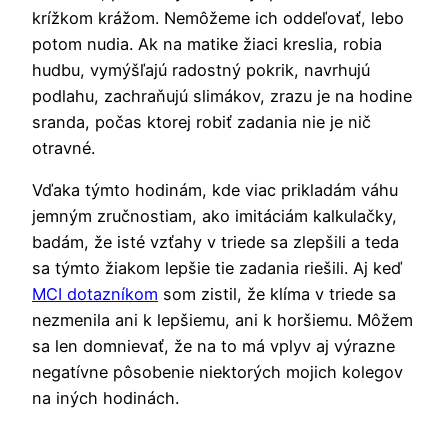
krížkom krážom. Nemôžeme ich oddeľovať, lebo
potom nudia. Ak na matike žiaci kreslia, robia
hudbu, vymýšľajú radostný pokrik, navrhujú
podlahu, zachraňujú slimákov, zrazu je na hodine
sranda, počas ktorej robiť zadania nie je nič
otravné.
Vďaka týmto hodinám, kde viac prikladám váhu
jemným zručnostiam, ako imitáciám kalkulačky,
badám, že isté vzťahy v triede sa zlepšili a teda
sa týmto žiakom lepšie tie zadania riešili. Aj keď
MCI dotazníkom
som zistil, že klíma v triede sa
nezmenila ani k lepšiemu, ani k horšiemu. Môžem
sa len domnievať, že na to má vplyv aj výrazne
negatívne pôsobenie niektorých mojich kolegov
na iných hodinách.