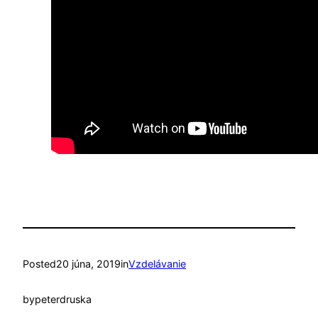
Posted
20 júna, 2019
in
Vzdelávanie
by
peterdruska