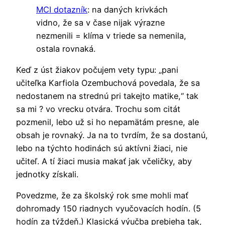
MCI dotazník
: na daných krivkách
vidno, že sa v čase nijak výrazne
nezmenili = klíma v triede sa nemenila,
ostala rovnaká.
Keď z úst žiakov počujem vety typu: „pani
učiteľka Karfiola Ozembuchová povedala, že sa
nedostanem na strednú pri takejto matike,“ tak
sa mi ? vo vrecku otvára. Trochu som citát
pozmenil, lebo už si ho nepamätám presne, ale
obsah je rovnaký. Ja na to tvrdím, že sa dostanú,
lebo na týchto hodinách sú aktívni žiaci, nie
učiteľ. A tí žiaci musia makať jak včeličky, aby
jednotky získali.
Povedzme, že za školský rok sme mohli mať
dohromady 150 riadnych vyučovacích hodín. (5
hodín za týždeň.) Klasická výučba prebieha tak,