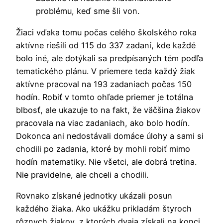
problému, keď sme šli von.
Žiaci vďaka tomu počas celého školského roka
aktívne riešili od 115 do 337 zadaní, kde každé
bolo iné, ale dotýkali sa predpísaných tém podľa
tematického plánu. V priemere teda každý žiak
aktívne pracoval na 193 zadaniach počas 150
hodín. Robiť v tomto ohľade priemer je totálna
blbosť, ale ukazuje to na fakt, že väčšina žiakov
pracovala na viac zadaniach, ako bolo hodín.
Dokonca ani nedostávali domáce úlohy a sami si
chodili po zadania, ktoré by mohli robiť mimo
hodín matematiky. Nie všetci, ale dobrá tretina.
Nie pravidelne, ale chceli a chodili.
Rovnako získané jednotky ukázali posun
každého žiaka. Ako ukážku prikladám štyroch
rôznych žiakov, z ktorých dvaja získali na konci