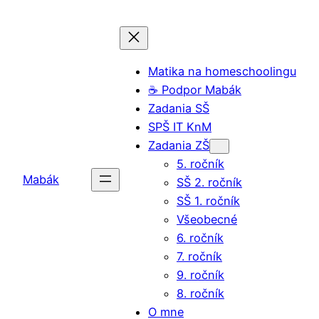
Prejsť
na
obsah
Matika na homeschoolingu
☕️ Podpor Mabák
Zadania SŠ
SPŠ IT KnM
Zadania ZŠ
5. ročník
Mabák
SŠ 2. ročník
SŠ 1. ročník
Všeobecné
6. ročník
7. ročník
9. ročník
8. ročník
O mne