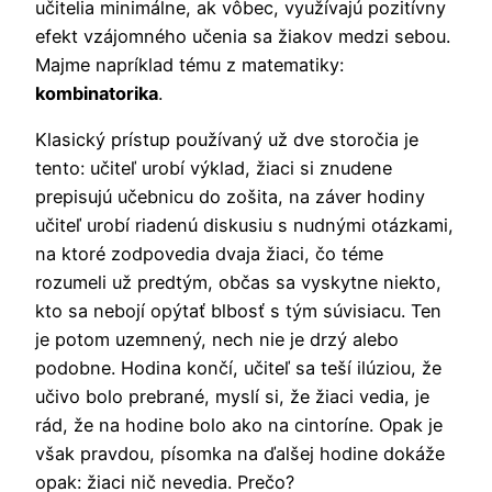
učitelia minimálne, ak vôbec, využívajú pozitívny
efekt vzájomného učenia sa žiakov medzi sebou.
Majme napríklad tému z matematiky:
kombinatorika
.
Klasický prístup používaný už dve storočia je
tento: učiteľ urobí výklad, žiaci si znudene
prepisujú učebnicu do zošita, na záver hodiny
učiteľ urobí riadenú diskusiu s nudnými otázkami,
na ktoré zodpovedia dvaja žiaci, čo téme
rozumeli už predtým, občas sa vyskytne niekto,
kto sa nebojí opýtať blbosť s tým súvisiacu. Ten
je potom uzemnený, nech nie je drzý alebo
podobne. Hodina končí, učiteľ sa teší ilúziou, že
učivo bolo prebrané, myslí si, že žiaci vedia, je
rád, že na hodine bolo ako na cintoríne. Opak je
však pravdou, písomka na ďalšej hodine dokáže
opak: žiaci nič nevedia. Prečo?