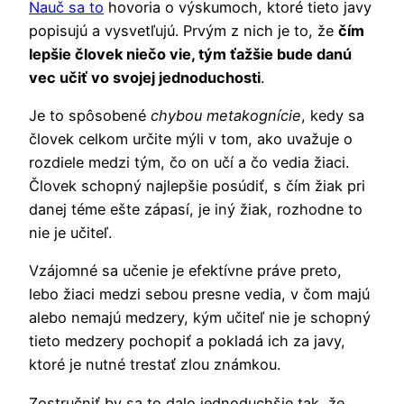
Nauč sa to
hovoria o výskumoch, ktoré tieto javy
popisujú a vysvetľujú. Prvým z nich je to, že
čím
lepšie človek niečo vie, tým ťažšie bude danú
vec učiť vo svojej jednoduchosti
.
Je to spôsobené
chybou metakognície
, kedy sa
človek celkom určite mýli v tom, ako uvažuje o
rozdiele medzi tým, čo on učí a čo vedia žiaci.
Človek schopný najlepšie posúdiť, s čím žiak pri
danej téme ešte zápasí, je iný žiak, rozhodne to
nie je učiteľ.
Vzájomné sa učenie je efektívne práve preto,
lebo žiaci medzi sebou presne vedia, v čom majú
alebo nemajú medzery, kým učiteľ nie je schopný
tieto medzery pochopiť a pokladá ich za javy,
ktoré je nutné trestať zlou známkou.
Zostručniť by sa to dalo jednoduchšie tak, že