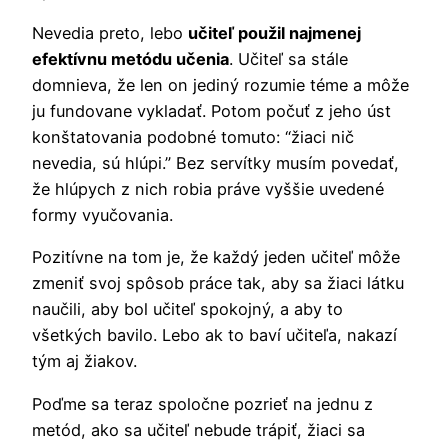
Nevedia preto, lebo
učiteľ použil najmenej
efektívnu metódu učenia
. Učiteľ sa stále
domnieva, že len on jediný rozumie téme a môže
ju fundovane vykladať. Potom počuť z jeho úst
konštatovania podobné tomuto: “žiaci nič
nevedia, sú hlúpi.” Bez servítky musím povedať,
že hlúpych z nich robia práve vyššie uvedené
formy vyučovania.
Pozitívne na tom je, že každý jeden učiteľ môže
zmeniť svoj spôsob práce tak, aby sa žiaci látku
naučili, aby bol učiteľ spokojný, a aby to
všetkých bavilo. Lebo ak to baví učiteľa, nakazí
tým aj žiakov.
Poďme sa teraz spoločne pozrieť na jednu z
metód, ako sa učiteľ nebude trápiť, žiaci sa