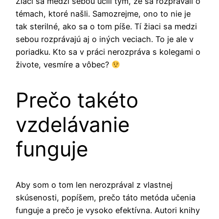
Žiaci sa medzi sebou učili tým, že sa rozprávali o
témach, ktoré našli. Samozrejme, ono to nie je
tak sterilné, ako sa o tom píše. Tí žiaci sa medzi
sebou rozprávajú aj o iných veciach. To je ale v
poriadku. Kto sa v práci nerozpráva s kolegami o
živote, vesmíre a vôbec?
Prečo takéto
vzdelávanie
funguje
Aby som o tom len nerozprával z vlastnej
skúsenosti, popíšem, prečo táto metóda učenia
funguje a prečo je vysoko efektívna. Autori knihy