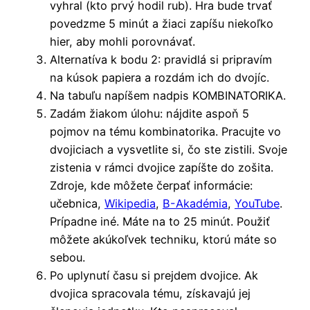
vyhral (kto prvý hodil rub). Hra bude trvať
povedzme 5 minút a žiaci zapíšu niekoľko
hier, aby mohli porovnávať.
Alternatíva k bodu 2: pravidlá si pripravím
na kúsok papiera a rozdám ich do dvojíc.
Na tabuľu napíšem nadpis KOMBINATORIKA.
Zadám žiakom úlohu: nájdite aspoň 5
pojmov na tému kombinatorika. Pracujte vo
dvojiciach a vysvetlite si, čo ste zistili. Svoje
zistenia v rámci dvojice zapíšte do zošita.
Zdroje, kde môžete čerpať informácie:
učebnica,
Wikipedia
,
B-Akadémia
,
YouTube
.
Prípadne iné. Máte na to 25 minút. Použiť
môžete akúkoľvek techniku, ktorú máte so
sebou.
Po uplynutí času si prejdem dvojice. Ak
dvojica spracovala tému, získavajú jej