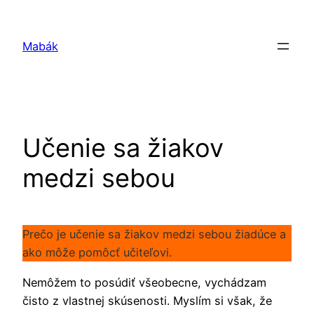
Prejsť
na
Mabák
obsah
Učenie sa žiakov
medzi sebou
Prečo je učenie sa žiakov medzi sebou žiadúce a
ako môže pomôcť učiteľovi.
Nemôžem to posúdiť všeobecne, vychádzam
čisto z vlastnej skúsenosti. Myslím si však, že