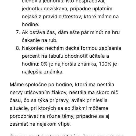
členovia jednotku. Kto nespracoval,
jednotku nezískava, prípadne uplatním
nejaké z pravidiel/trestov, ktoré máme na
hodine.
Ak ostáva čas, dám ešte pár minút na hru
čakanie na rub.
Nakoniec nechám decká formou zapísania
percent na tabuľu ohodnotiť učiteľa a
hodinu: 0% je najhoršia známka, 100% je
najlepšia známka.
Máme spoločne po hodine, ktorá ma nestála
nervy utišovaním žiakov, nestála ma skoro nič
času, čo sa týka prípravy, avšak priniesila
situácie, pri ktorých sa so žiakmi môžeme
porozprávať na rôzne témy, prípadne sa aj
zasmiať na nejakom vtipe.