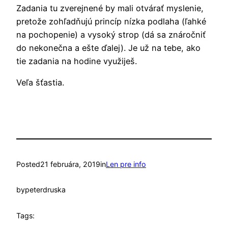
Zadania tu zverejnené by mali otvárať myslenie,
pretože zohľadňujú princíp nízka podlaha (ľahké
na pochopenie) a vysoký strop (dá sa znáročniť
do nekonečna a ešte ďalej). Je už na tebe, ako
tie zadania na hodine využiješ.
Veľa šťastia.
Posted
21 februára, 2019
in
Len pre info
by
peterdruska
Tags: