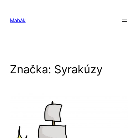
Prejsť
na
Mabák
obsah
Značka:
Syrakúzy