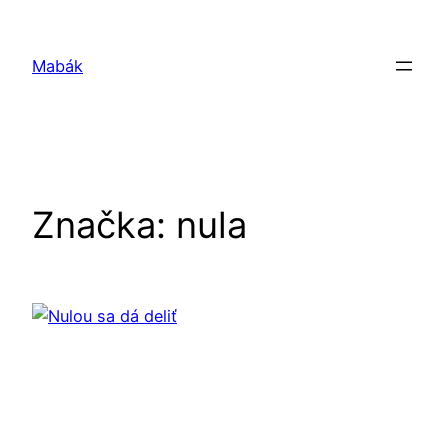
Prejsť
na
Mabák
obsah
Značka:
nula