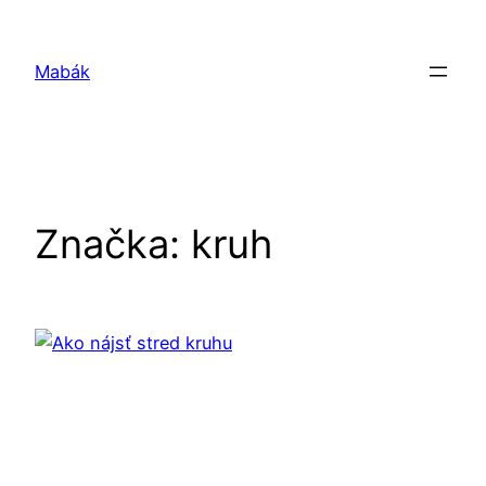
Prejsť
na
Mabák
obsah
Značka:
kruh