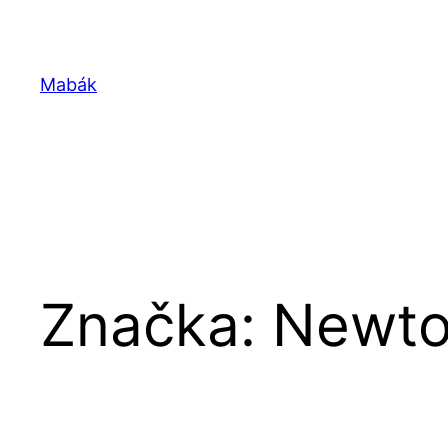
Prejsť
na
obsah
Mabák
Značka:
Newt