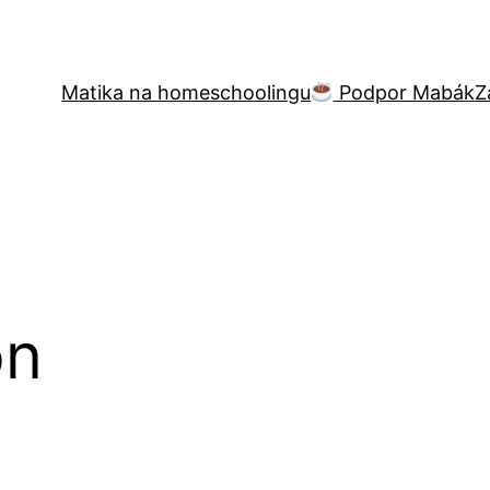
Matika na homeschoolingu
Podpor Mabák
Z
on