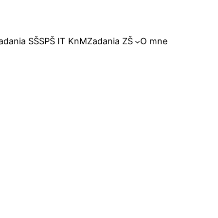
adania SŠ
SPŠ IT KnM
Zadania ZŠ
O mne