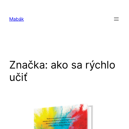
Prejsť
na
Mabák
obsah
Značka:
ako sa rýchlo
učiť